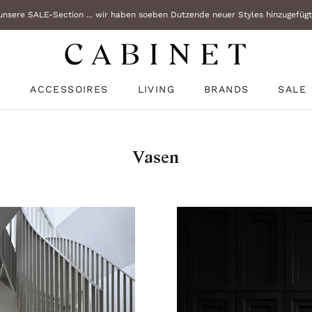
nsere SALE-Section ... wir haben soeben Dutzende neuer Styles hinzugefügt!
N
ACCESSOIRES
LIVING
BRANDS
SALE
N
SALE
Vasen