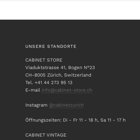
UNSERE STANDORTE
CABINET STORE
Viaduktstrasse 41, Bogen N°23
CH-8005 Zürich, Switzerland
Tel. +41 44 273 95 13
E-mail
info@cabinet-store.ch
Instagram
@cabinetzurich
Öffnungszeiten: Di - Fr 11 - 18 h, Sa 11 - 17 h
CABINET VINTAGE