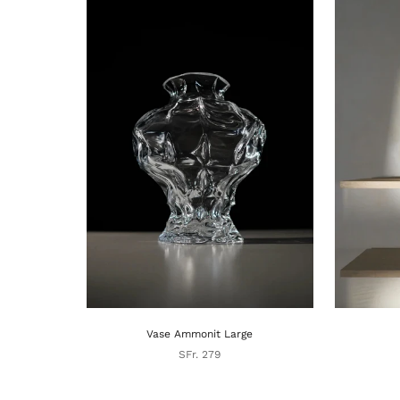
Vase Ammonit Large
SFr. 279