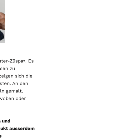
ster-Züspa». Es
ssen zu
eigen sich die
sten. An den
ln gemalt,
ewoben oder
n und
adukt ausserdem
s