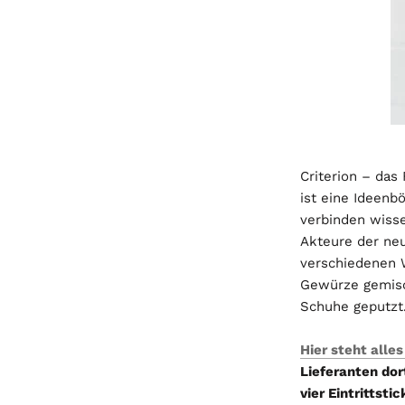
Criterion – das 
ist eine Ideen
verbinden wisse
Akteure der ne
verschiedenen W
Gewürze gemisc
Schuhe geputzt
Hier steht alles
Lieferanten do
vier Eintrittsti