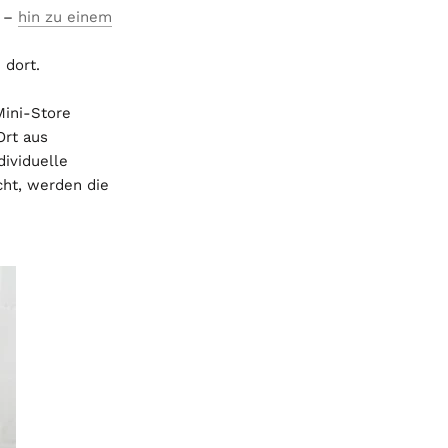
 –
hin zu einem
 dort.
Mini-Store
Ort aus
ividuelle
cht, werden die