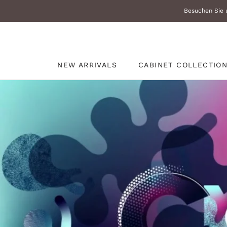
Zum
Besuchen Sie u
Inhalt
überspringen
NEW ARRIVALS
CABINET COLLECTIO
NEW ARRIVALS
CABINET COLLECTIO