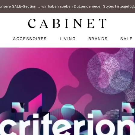
nsere SALE-Section ... wir haben soeben Dutzende neuer Styles hinzugefügt!
Teilen
N
ACCESSOIRES
LIVING
BRANDS
SALE
N
SALE