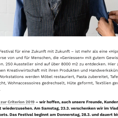
Festival für eine Zukunft mit Zukunft – ist mehr als eine «Hip
börse von und für Menschen, die «Geniessen» mit gutem Gewi
n. 250 Aussteller sind auf über 8000 m2 zu entdecken. Hier z
uen Kreativwirtschaft mit ihren Produkten und Handwerkskün
orkstations werden Möbel restauriert, Pasta zubereitet, Tafe
ht, Wohnaccessoires gedrechselt, Hüte geformt, Textilien g
.
 zur Criterion 2019
– wir hoffen, auch unsere Freunde, Kunde
rt wiederzusehen. Am Samstag, 23.3. verschenken wir im Vi
ckets. Das Festival beginnt am Donnerstag, 28.3. und dauert bi