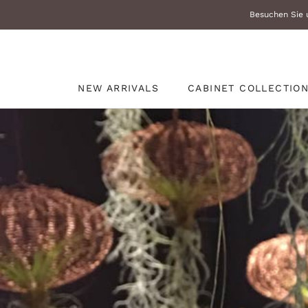
Zum
Besuchen Sie u
Inhalt
überspringen
NEW ARRIVALS
CABINET COLLECTIO
NEW ARRIVALS
CABINET COLLECTIO