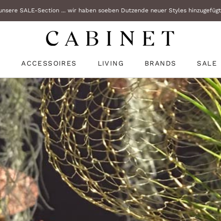
nsere SALE-Section ... wir haben soeben Dutzende neuer Styles hinzugefügt!
Teilen
N
ACCESSOIRES
LIVING
BRANDS
SALE
N
SALE