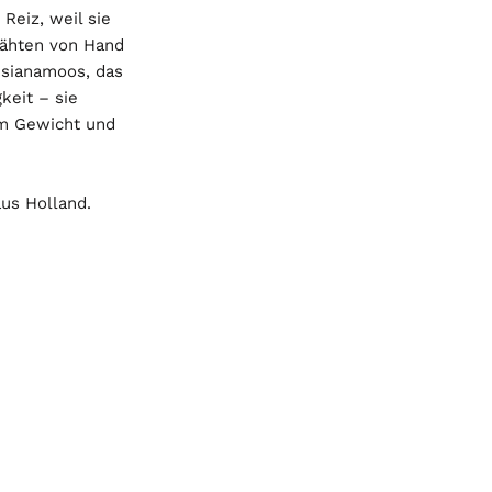
Reiz, weil sie
rähten von Hand
uisianamoos, das
keit – sie
um Gewicht und
aus Holland.