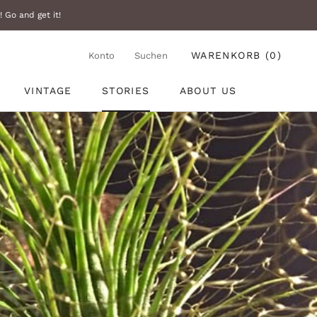
 Go and get it!
WARENKORB (
0
)
Konto
Suchen
Vorherige
Nächste
VINTAGE
STORIES
ABOUT US
VINTAGE
STORIES
ABOUT US