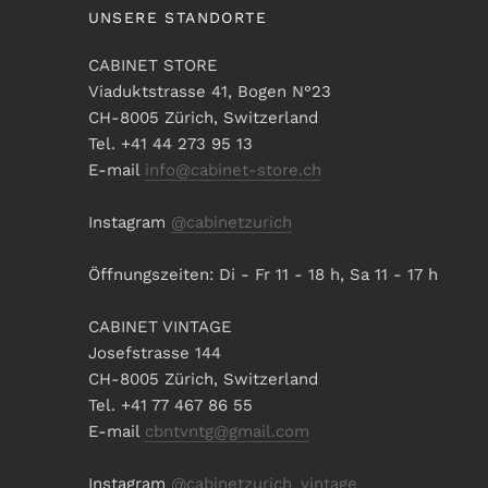
UNSERE STANDORTE
CABINET STORE
Viaduktstrasse 41, Bogen N°23
CH-8005 Zürich, Switzerland
Tel. +41 44 273 95 13
E-mail
info@cabinet-store.ch
Instagram
@cabinetzurich
Öffnungszeiten: Di - Fr 11 - 18 h, Sa 11 - 17 h
CABINET VINTAGE
Josefstrasse 144
CH-8005 Zürich, Switzerland
Tel. +41 77 467 86 55
E-mail
cbntvntg@gmail.com
Instagram
@cabinetzurich_vintage