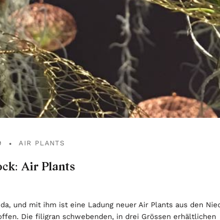
9
AIR PLANTS
ock: Air Plants
t da, und mit ihm ist eine Ladung neuer Air Plants aus den Ni
offen. Die f
iligran schwebenden, in drei Grössen erhältlichen