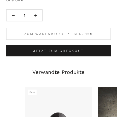
One Size
ZUM WARENKORB
SFR. 129
JETZT ZUM CHECKOUT
Verwandte Produkte
Sale