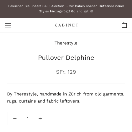
Zum
Besuchen Sie unsere SALE-Section ... wir haben soeben Dutzende neuer
Inhalt
Styles hinzugefügt! Go and get it!
überspringen
Therestyle
Pullover Delphine
SFr. 129
By Therestyle, handmade in Zürich from old garments,
rugs, curtains and fabric leftovers.