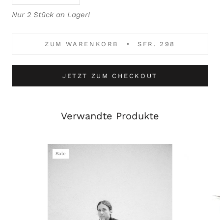
Nur 2 Stück an Lager!
ZUM WARENKORB
SFR. 298
JETZT ZUM CHECKOUT
Verwandte Produkte
Sale