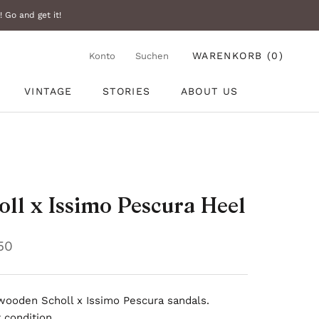
 Go and get it!
WARENKORB (
0
)
Konto
Suchen
VINTAGE
STORIES
ABOUT US
VINTAGE
STORIES
ABOUT US
oll x Issimo Pescura Heel
150
 wooden Scholl x Issimo Pescura sandals.
 condition.