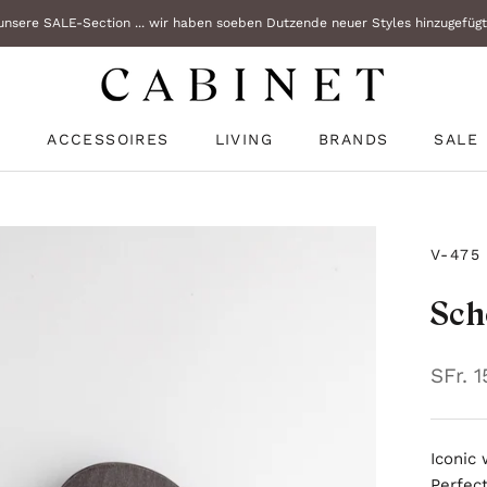
nsere SALE-Section ... wir haben soeben Dutzende neuer Styles hinzugefügt!
N
ACCESSOIRES
LIVING
BRANDS
SALE
N
SALE
V-475
Sch
SFr. 
Iconic
Perfect