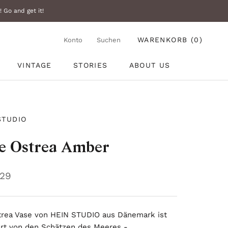
 Go and get it!
WARENKORB (
0
)
Konto
Suchen
VINTAGE
STORIES
ABOUT US
VINTAGE
STORIES
ABOUT US
STUDIO
e Ostrea Amber
229
trea Vase von HEIN STUDIO aus Dänemark ist
iert von den Schätzen des Meeres -