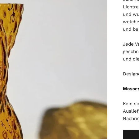
Lichtr
und wu
welche
und ber
Jede V
geschni
und di
Design
Masse
Kein s
Auslief
Nachri