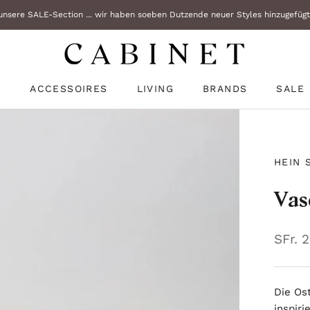
nsere SALE-Section ... wir haben soeben Dutzende neuer Styles hinzugefügt!
N
ACCESSOIRES
LIVING
BRANDS
SALE
N
SALE
HEIN 
Vas
SFr. 
Die Os
inspir