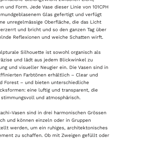
en und Form. Jede Vase dieser Linie von 101CPH
s mundgeblasenem Glas gefertigt und verfügt
ine unregelmässige Oberfläche, die das Licht
verzerrt und bricht und so den ganzen Tag über
lnde Reflexionen und weiche Schatten wirft.
lpturale Silhouette ist sowohl organisch als
räzise und lädt aus jedem Blickwinkel zu
ng und visueller Neugier ein. Die Vasen sind in
ffinierten Farbtönen erhältlich – Clear und
 Forest – und bieten unterschiedliche
ksformen: eine luftig und transparent, die
 stimmungsvoll und atmosphärisch.
tachi-Vasen sind in drei harmonischen Grössen
lich und können einzeln oder in Gruppen
tellt werden, um ein ruhiges, architektonisches
ement zu schaffen. Ob mit Zweigen gefüllt oder