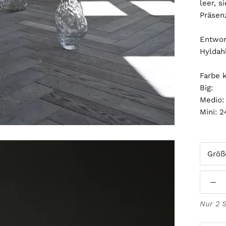
leer, 
Präsen
Entwor
Hyldah
Farbe k
Big:
Medio:
Mini: 
Größ
Nur 2 