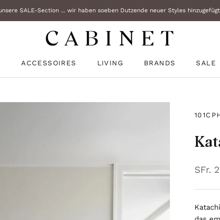
nsere SALE-Section ... wir haben soeben Dutzende neuer Styles hinzugefügt!
N
ACCESSOIRES
LIVING
BRANDS
SALE
N
SALE
101CP
Kat
SFr. 
Katachi
das em