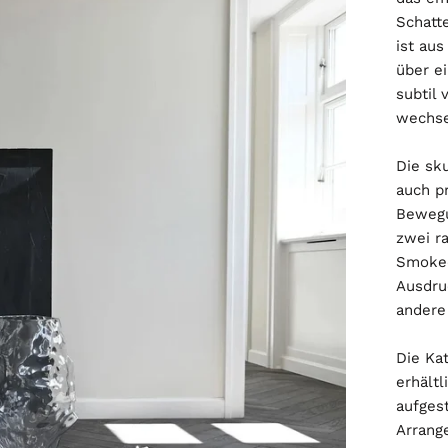
Schatt
ist au
über e
subtil 
wechse
Die sku
auch p
Bewegu
zwei ra
Smoked
Ausdruc
andere
Die Ka
erhält
aufges
Arrang