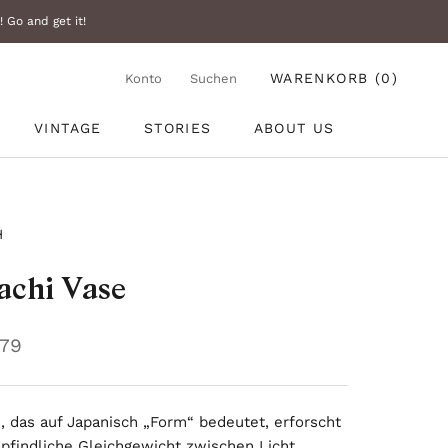
 Go and get it!
WARENKORB (
0
)
Konto
Suchen
VINTAGE
STORIES
ABOUT US
VINTAGE
STORIES
ABOUT US
H
achi Vase
279
, das auf Japanisch „Form“ bedeutet, erforscht
pfindliche Gleichgewicht zwischen Licht,