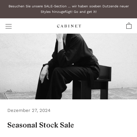
Zum
Besuchen Sie unsere SALE-Section ... wir haben soeben Dutzende neuer
Inhalt
Styles hinzugefügt! Go and get it!
überspringen
Dezember 27, 2024
Seasonal Stock Sale